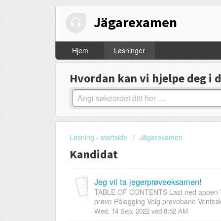
Jägarexamen
Hjem
Løsninger
Hvordan kan vi hjelpe deg i 
Løsning - startside
Jägarexamen
Kandidat
Jeg vil ta jegerprøveeksamen!
TABLE OF CONTENTS Last ned appen Vel
prøve Pålogging Velg prøvebane Venteskj
Wed, 14 Sep, 2022 ved 8:52 AM