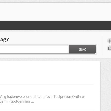
dag?
SØK
g testprøve eller ordinær prøve Testprøven Ordinær
erm - godkjenning ...